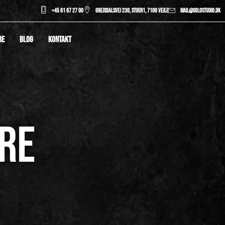
+45 61 67 27 00
Grejsdalsvej 230, stuen1, 7100 Vejle
mail@solostudio.dk
RE
BLOG
KONTAKT
ARE