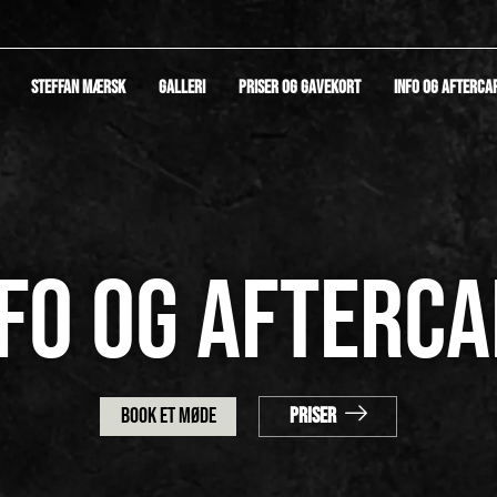
STEFFAN MÆRSK
GALLERI
PRISER OG GAVEKORT
INFO OG AFTERCA
FO OG AFTERC
Book et møde
Priser