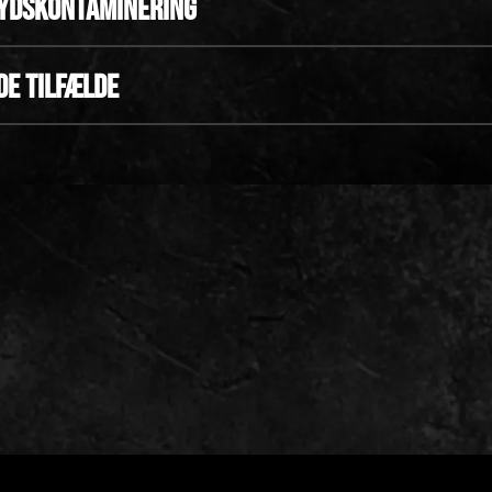
rydskontaminering
de tilfælde