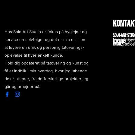
Kontak
Hos Solo Art Studio er fokus på hygiejne og
Solo Art Stud
CVR nr.: 3
Grejsdalsve
service en selvfølge, og det er min mission
+45 61 67 
Telefon:
Email:
mail@solos
at levere en unik og personlig tatoverings-
oplevelse til hver enkelt kunde.
Hold dig opdateret på tatovering og kunst og
få et indblik i min hverdag, hvor jeg løbende
deler billeder, fra de forskellige projekter jeg
går og arbejder på.