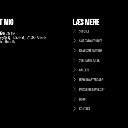
t mig
Læs mere
Studiet
io
9982919
j 230, stuen1, 7100 Vejle
27 00
Små tatoveringer
tudio.dk
Realisme tattoos
Steffan Mærsk
Galleri
Info og aftercare
Priser og gavekort
Blog
Kontakt